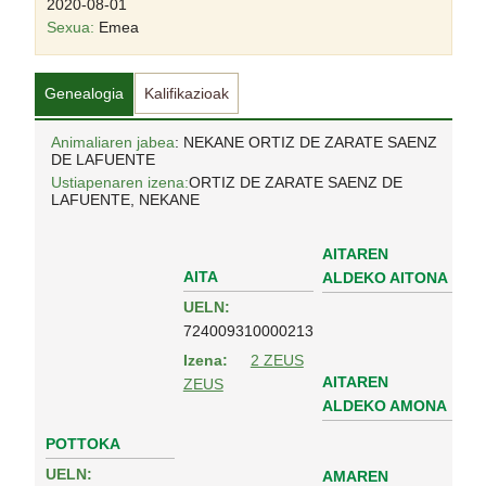
2020-08-01
Sexua:
Emea
Genealogia
Kalifikazioak
Animaliaren jabea
: NEKANE ORTIZ DE ZARATE SAENZ
DE LAFUENTE
Ustiapenaren izena:
ORTIZ DE ZARATE SAENZ DE
LAFUENTE, NEKANE
AITAREN
AITA
ALDEKO AITONA
UELN:
724009310000213
Izena:
2 ZEUS
AITAREN
ZEUS
ALDEKO AMONA
POTTOKA
UELN:
AMAREN