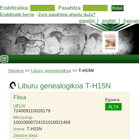
Erabiltzailea:
Pasahitza:
-
Erabiltzaile berria
Zure pasahitza ahaztu duzu?
|
|
español
english
français
Hasiera
>>
Liburu genealogikoa
>>
T-H15N
Liburu genealogikoa T-H15N
Fitxa
Egoera
UELN:
ALTA
724009110028179
Microchip:
10010000724151010021469
Izena:
T-H15N
Jaiotze data: