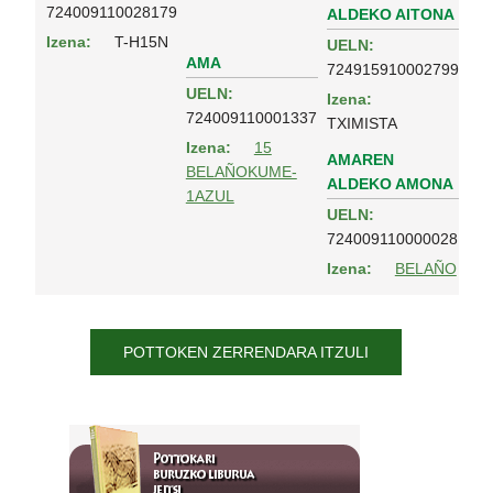
724009110028179
ALDEKO AITONA
Izena:
T-H15N
UELN:
AMA
724915910002799
UELN:
Izena:
724009110001337
TXIMISTA
Izena:
15
AMAREN
BELAÑOKUME-
ALDEKO AMONA
1AZUL
UELN:
724009110000028
Izena:
BELAÑO
POTTOKEN ZERRENDARA ITZULI