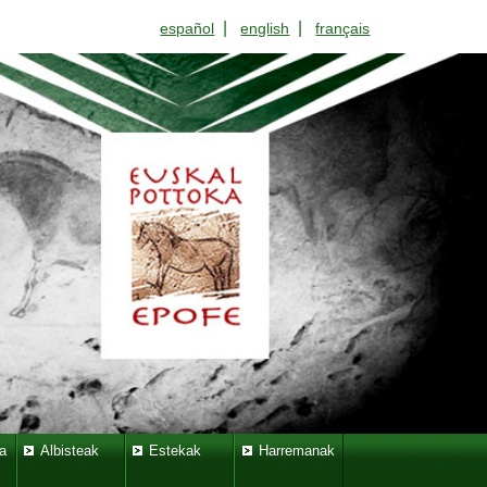
|
|
español
english
français
a
Albisteak
Estekak
Harremanak