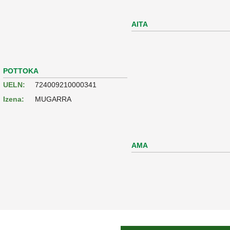
AITA
POTTOKA
UELN:
724009210000341
Izena:
MUGARRA
AMA