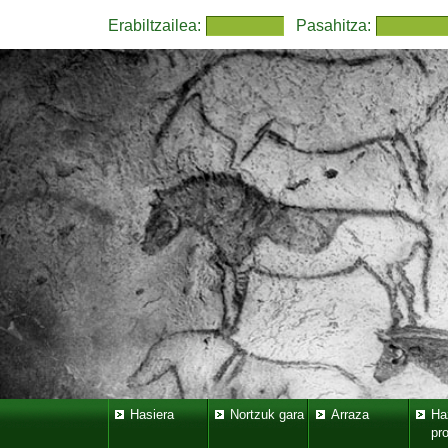
Erabiltzailea:
Pasahitza:
Hasiera
Nortzuk gara
Arraza
Ha
pr