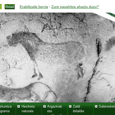
-
Erabiltzaile berria
Zure pasahitza ahaztu duzu?
zkuntza
Heziketa
Argazkiak
Zaldi
Salerosket
ograma
naturala
eta
ibilaldia