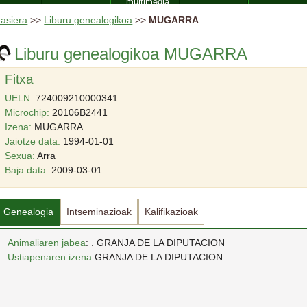
multimedia
asiera
>>
Liburu genealogikoa
>>
MUGARRA
Liburu genealogikoa MUGARRA
Fitxa
UELN:
724009210000341
Microchip:
20106B2441
Izena:
MUGARRA
Jaiotze data:
1994-01-01
Sexua:
Arra
Baja data:
2009-03-01
Genealogia
Intseminazioak
Kalifikazioak
Animaliaren jabea
: . GRANJA DE LA DIPUTACION
Ustiapenaren izena:
GRANJA DE LA DIPUTACION