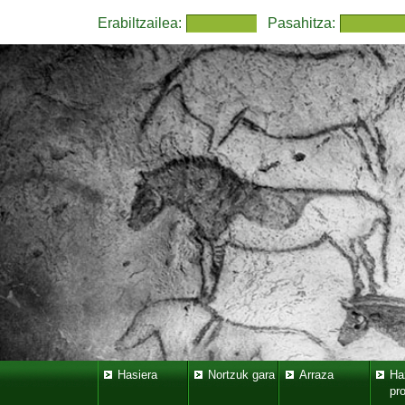
Erabiltzailea:
Pasahitza:
Hasiera
Nortzuk gara
Arraza
Ha
pr