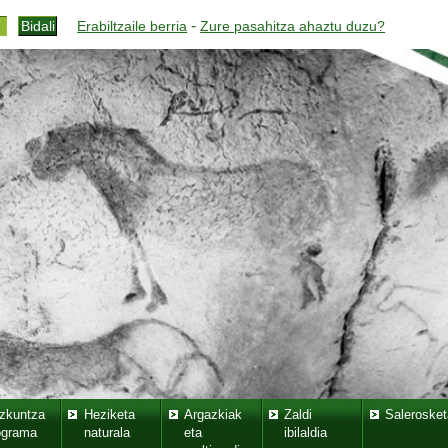
-
Erabiltzaile berria
Zure pasahitza ahaztu duzu?
zkuntza
Heziketa
Argazkiak
Zaldi
Salerosket
ograma
naturala
eta
ibilaldia