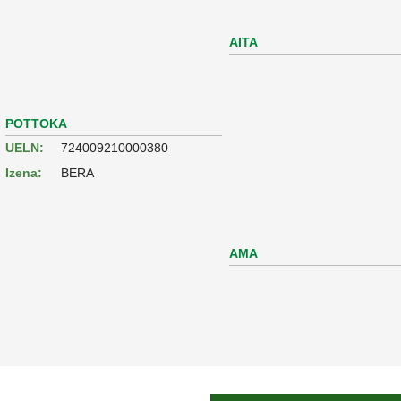
AITA
POTTOKA
UELN:
724009210000380
Izena:
BERA
AMA