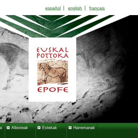
|
|
español
english
français
a
Albisteak
Estekak
Harremanak