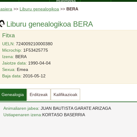
multimedia
asiera
>>
Liburu genealogikoa
>>
BERA
Liburu genealogikoa BERA
Fitxa
UELN:
724009210000380
Microchip:
1F53425775
Izena:
BERA
Jaiotze data:
1990-04-04
Sexua:
Emea
Baja data:
2016-05-12
Genealogia
Erditzeak
Kalifikazioak
Animaliaren jabea
: JUAN BAUTISTA GARATE ARIZAGA
Ustiapenaren izena:
KORTASO BASERRIA