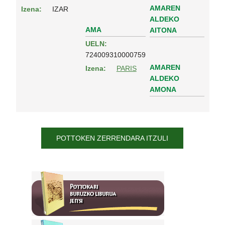
AMAREN
Izena:
IZAR
ALDEKO
AMA
AITONA
UELN:
724009310000759
AMAREN
Izena:
PARIS
ALDEKO
AMONA
POTTOKEN ZERRENDARA ITZULI