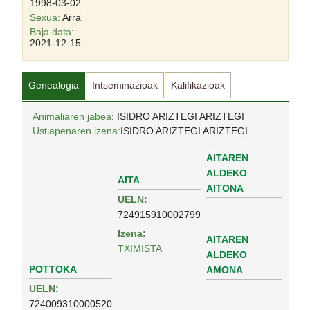
1998-03-02
Sexua:
Arra
Baja data:
2021-12-15
Genealogia
Intseminazioak
Kalifikazioak
Animaliaren jabea
: ISIDRO ARIZTEGI ARIZTEGI
Ustiapenaren izena:
ISIDRO ARIZTEGI ARIZTEGI
AITAREN
ALDEKO
AITA
AITONA
UELN:
724915910002799
Izena:
AITAREN
TXIMISTA
ALDEKO
POTTOKA
AMONA
UELN:
724009310000520