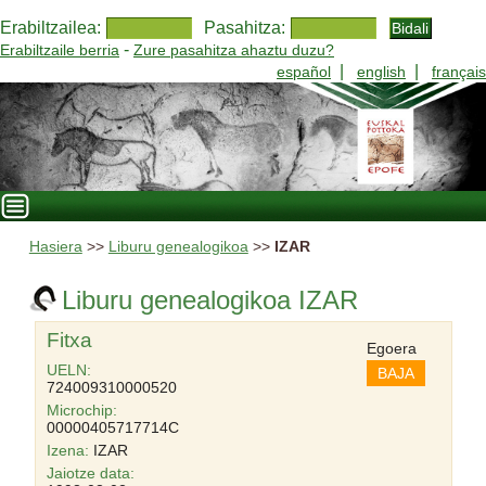
Erabiltzailea:
Pasahitza:
-
Erabiltzaile berria
Zure pasahitza ahaztu duzu?
|
|
español
english
français
Hasiera
>>
Liburu genealogikoa
>>
IZAR
Liburu genealogikoa IZAR
Fitxa
Egoera
UELN:
BAJA
724009310000520
Microchip:
00000405717714C
Izena:
IZAR
Jaiotze data: