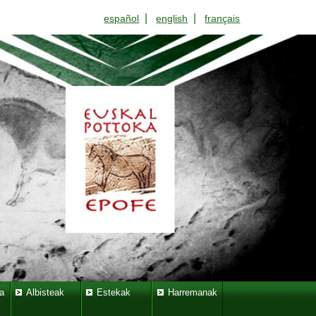
|
|
español
english
français
a
Albisteak
Estekak
Harremanak