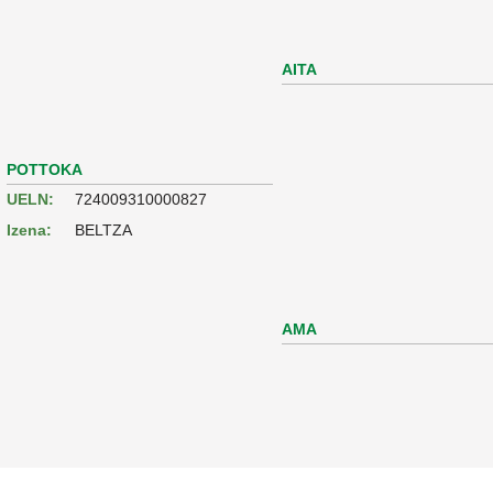
AITA
POTTOKA
UELN:
724009310000827
Izena:
BELTZA
AMA