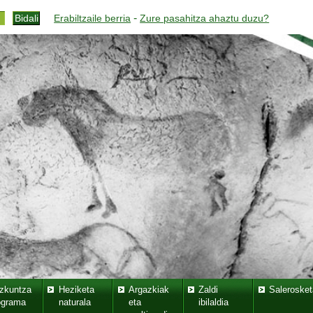
-
Erabiltzaile berria
Zure pasahitza ahaztu duzu?
zkuntza
Heziketa
Argazkiak
Zaldi
Salerosket
ograma
naturala
eta
ibilaldia