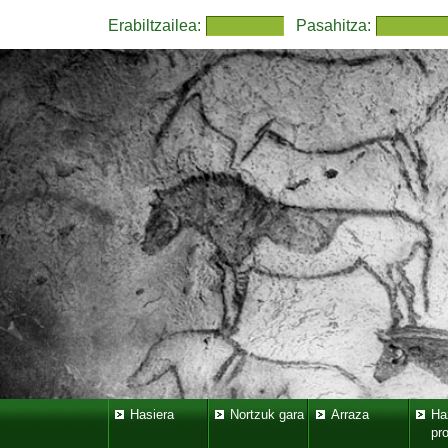
Erabiltzailea:
Pasahitza:
Hasiera
Nortzuk gara
Arraza
Ha
pr