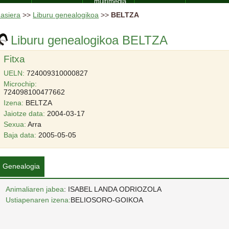
multimedia
asiera
>>
Liburu genealogikoa
>>
BELTZA
Liburu genealogikoa BELTZA
Fitxa
UELN:
724009310000827
Microchip:
724098100477662
Izena:
BELTZA
Jaiotze data:
2004-03-17
Sexua:
Arra
Baja data:
2005-05-05
Genealogia
Animaliaren jabea
: ISABEL LANDA ODRIOZOLA
Ustiapenaren izena:
BELIOSORO-GOIKOA