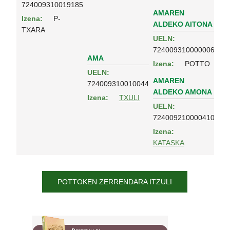
724009310019185
AMAREN
Izena:
P-
ALDEKO AITONA
TXARA
UELN:
724009310000006
AMA
Izena:
POTTO
UELN:
AMAREN
724009310010044
ALDEKO AMONA
Izena:
TXULI
UELN:
724009210000410
Izena:
KATASKA
POTTOKEN ZERRENDARA ITZULI