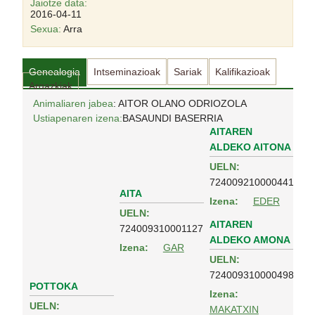
Jaiotze data:
2016-04-11
Sexua:
Arra
Genealogia
Intseminazioak
Sariak
Kalifikazioak
Argazkiak
Animaliaren jabea
: AITOR OLANO ODRIOZOLA
Ustiapenaren izena:
BASAUNDI BASERRIA
AITAREN
ALDEKO AITONA
UELN:
724009210000441
AITA
Izena:
EDER
UELN:
AITAREN
724009310001127
ALDEKO AMONA
Izena:
GAR
UELN:
724009310000498
POTTOKA
Izena:
UELN:
MAKATXIN