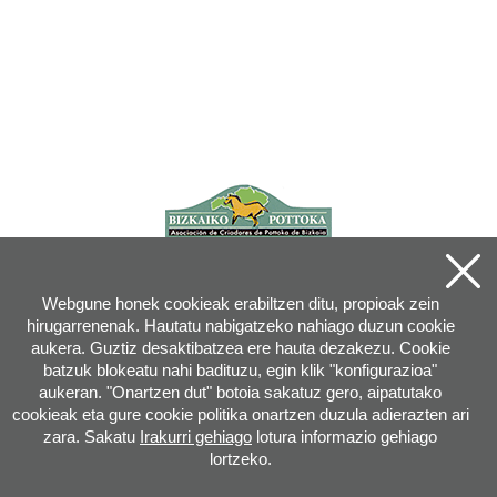
Webgune honek cookieak erabiltzen ditu, propioak zein
hirugarrenenak. Hautatu nabigatzeko nahiago duzun cookie
aukera. Guztiz desaktibatzea ere hauta dezakezu. Cookie
batzuk blokeatu nahi badituzu, egin klik "konfigurazioa"
aukeran. "Onartzen dut" botoia sakatuz gero, aipatutako
cookieak eta gure cookie politika onartzen duzula adierazten ari
zara. Sakatu
Irakurri gehiago
lotura informazio gehiago
lortzeko.
Joan XXIII, 16B - 20730 AZPEITIA(GIPUZKOA) - Tel.: 943 08 38 88 -