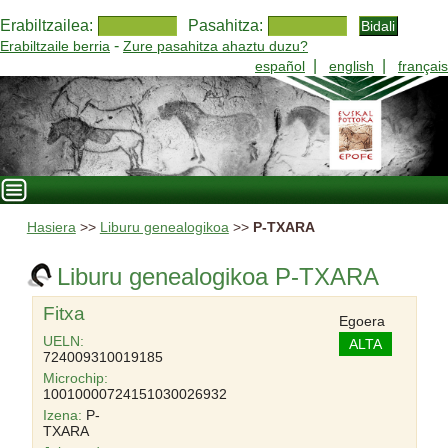
Erabiltzailea:
Pasahitza:
-
Erabiltzaile berria
Zure pasahitza ahaztu duzu?
|
|
español
english
français
Hasiera
>>
Liburu genealogikoa
>>
P-TXARA
Liburu genealogikoa P-TXARA
Fitxa
Egoera
UELN:
ALTA
724009310019185
Microchip:
10010000724151030026932
Izena:
P-
TXARA