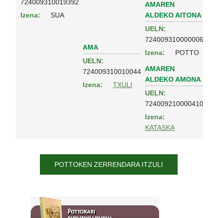
724009310019392
AMAREN
ALDEKO AITONA
Izena:
SUA
UELN:
724009310000006
AMA
Izena:
POTTO
UELN:
AMAREN
724009310010044
ALDEKO AMONA
Izena:
TXULI
UELN:
724009210000410
Izena:
KATASKA
POTTOKEN ZERRENDARA ITZULI