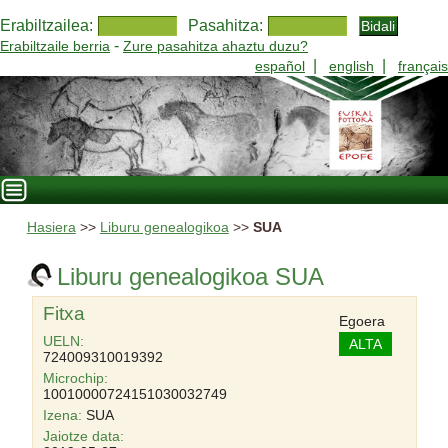
Erabiltzailea:
Pasahitza:
-
Erabiltzaile berria
Zure pasahitza ahaztu duzu?
|
|
español
english
français
Hasiera
>>
Liburu genealogikoa
>>
SUA
Liburu genealogikoa SUA
Fitxa
Egoera
UELN:
ALTA
724009310019392
Microchip:
10010000724151030032749
Izena:
SUA
Jaiotze data: