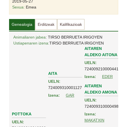
2019-05-27
Sexua:
Emea
Genealogia
Erditzeak
Kalifikazioak
Animaliaren jabea
: TIRSO BERRUETA IRIGOYEN
Ustiapenaren izena:
TIRSO BERRUETA IRIGOYEN
AITAREN
ALDEKO AITONA
UELN:
724009210000441
AITA
Izena:
EDER
UELN:
AITAREN
724009310001127
ALDEKO AMONA
Izena:
GAR
UELN:
724009310000498
POTTOKA
Izena:
MAKATXIN
UELN: