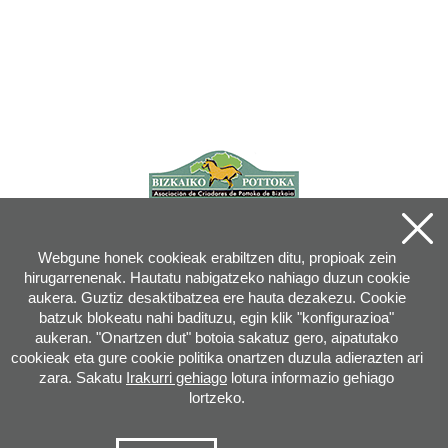
Webgune honek cookieak erabiltzen ditu, propioak zein
hirugarrenenak. Hautatu nabigatzeko nahiago duzun cookie
aukera. Guztiz desaktibatzea ere hauta dezakezu. Cookie
batzuk blokeatu nahi badituzu, egin klik "konfigurazioa"
aukeran. "Onartzen dut" botoia sakatuz gero, aipatutako
cookieak eta gure cookie politika onartzen duzula adierazten ari
zara. Sakatu
Irakurri gehiago
lotura informazio gehiago
lortzeko.
Joan XXIII, 16B - 20730 AZPEITIA(GIPUZKOA) - Tel.: 943 08 38 88 -
info
@
pottoka.info