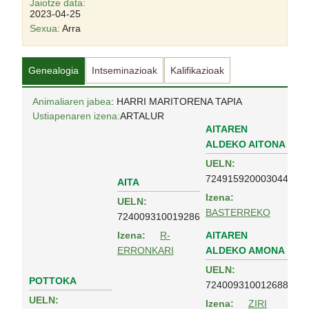
Jaiotze data:
2023-04-25
Sexua:
Arra
Genealogia
Intseminazioak
Kalifikazioak
Animaliaren jabea
: HARRI MARITORENA TAPIA
Ustiapenaren izena:
ARTALUR
AITAREN
ALDEKO AITONA
UELN:
724915920003044
AITA
Izena:
UELN:
BASTERREKO
724009310019286
AITAREN
Izena:
R-
ALDEKO AMONA
ERRONKARI
UELN:
POTTOKA
724009310012688
UELN:
Izena:
ZIRI