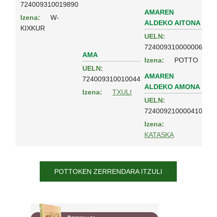
724009310019890
AMAREN
Izena:
W-
ALDEKO AITONA
KIXKUR
UELN:
724009310000006
AMA
Izena:
POTTO
UELN:
AMAREN
724009310010044
ALDEKO AMONA
Izena:
TXULI
UELN:
724009210000410
Izena:
KATASKA
POTTOKEN ZERRENDARA ITZULI