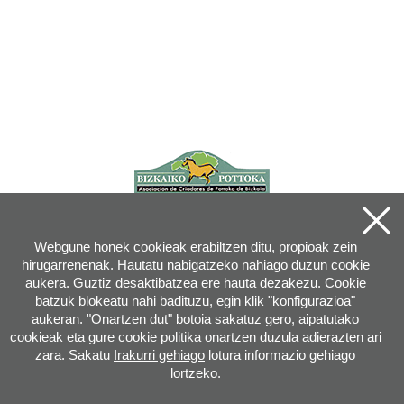
Webgune honek cookieak erabiltzen ditu, propioak zein
hirugarrenenak. Hautatu nabigatzeko nahiago duzun cookie
aukera. Guztiz desaktibatzea ere hauta dezakezu. Cookie
batzuk blokeatu nahi badituzu, egin klik "konfigurazioa"
aukeran. "Onartzen dut" botoia sakatuz gero, aipatutako
cookieak eta gure cookie politika onartzen duzula adierazten ari
zara. Sakatu
Irakurri gehiago
lotura informazio gehiago
lortzeko.
Joan XXIII, 16B - 20730 AZPEITIA(GIPUZKOA) - Tel.: 943 08 38 88 -