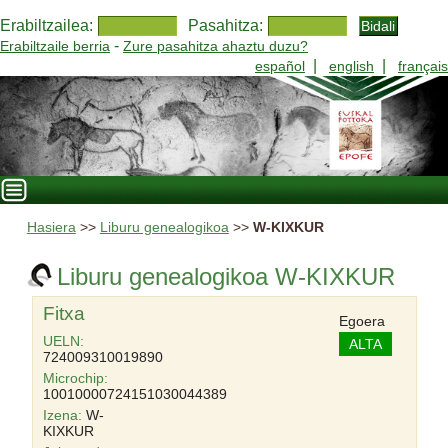
Erabiltzailea:
Pasahitza:
-
Erabiltzaile berria
Zure pasahitza ahaztu duzu?
|
|
español
english
français
Hasiera
>>
Liburu genealogikoa
>>
W-KIXKUR
Liburu genealogikoa W-KIXKUR
Fitxa
Egoera
UELN:
ALTA
724009310019890
Microchip:
10010000724151030044389
Izena:
W-
KIXKUR