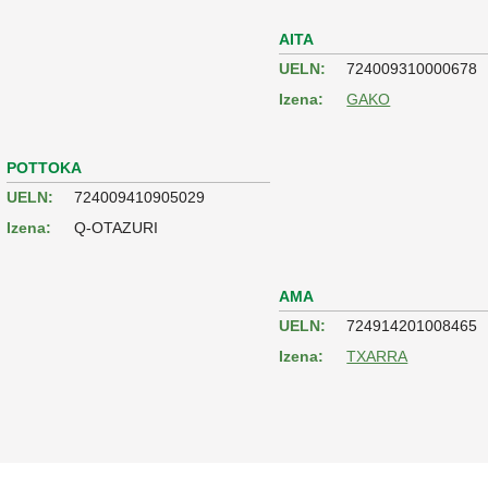
AITA
UELN:
724009310000678
Izena:
GAKO
POTTOKA
UELN:
724009410905029
Izena:
Q-OTAZURI
AMA
UELN:
724914201008465
Izena:
TXARRA