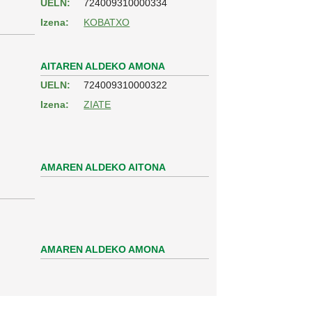
UELN:
724009310000334
Izena:
KOBATXO
AITAREN ALDEKO AMONA
UELN:
724009310000322
Izena:
ZIATE
AMAREN ALDEKO AITONA
AMAREN ALDEKO AMONA