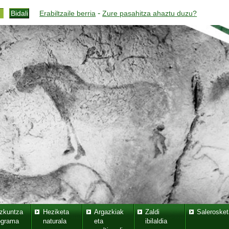
-
Erabiltzaile berria
Zure pasahitza ahaztu duzu?
zkuntza
Heziketa
Argazkiak
Zaldi
Salerosket
ograma
naturala
eta
ibilaldia