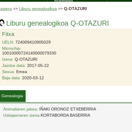
multimedia
asiera
>>
Liburu genealogikoa
>>
Q-OTAZURI
Liburu genealogikoa Q-OTAZURI
Fitxa
UELN:
724009410905029
Microchip:
10010000724140000079330
Izena:
Q-OTAZURI
Jaiotze data:
2017-05-22
Sexua:
Emea
Baja data:
2020-03-12
Genealogia
Animaliaren jabea
: IÑAKI ORONOZ ETXEBERRIA
Ustiapenaren izena:
KORTABORDA BASERRIA