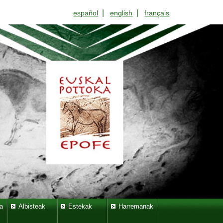
|
|
español
english
français
a
Albisteak
Estekak
Harremanak