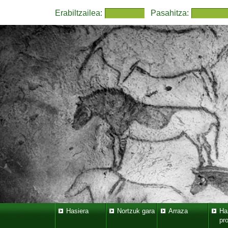
Erabiltzailea:
Pasahitza:
Hasiera
Nortzuk gara
Arraza
Ha
pr