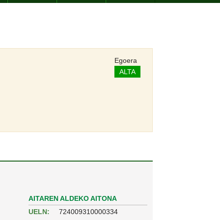
Egoera
ALTA
AITAREN ALDEKO AITONA
UELN:
724009310000334