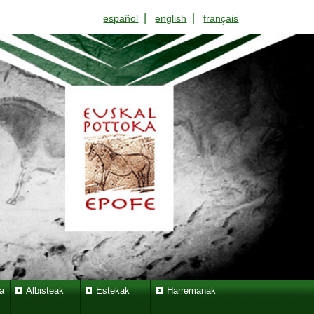
|
|
español
english
français
a
Albisteak
Estekak
Harremanak