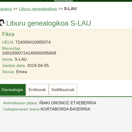
multimedia
asiera
>>
Liburu genealogikoa
>>
S-LAU
Liburu genealogikoa S-LAU
Fitxa
UELN:
724009410905074
Microchip:
10010000724140000095808
Izena:
S-LAU
Jaiotze data:
2019-04-05
Sexua:
Emea
Genealogia
Erditzeak
Kalifikazioak
Animaliaren jabea
: IÑAKI ORONOZ ETXEBERRIA
Ustiapenaren izena:
KORTABORDA BASERRIA