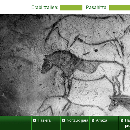
Erabiltzailea:
Pasahitza:
Hasiera
Nortzuk gara
Arraza
Ha
pr