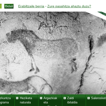
-
Erabiltzaile berria
Zure pasahitza ahaztu duzu?
zkuntza
Heziketa
Argazkiak
Zaldi
Salerosket
ograma
naturala
eta
ibilaldia