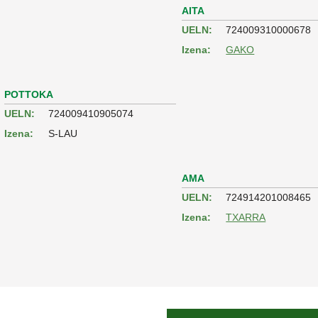
AITA
UELN:
724009310000678
Izena:
GAKO
POTTOKA
UELN:
724009410905074
Izena:
S-LAU
AMA
UELN:
724914201008465
Izena:
TXARRA