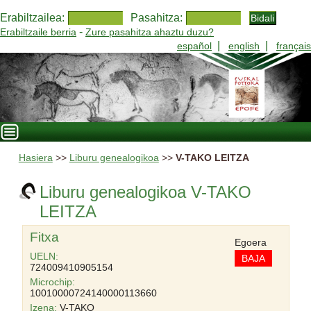
Erabiltzailea:
Pasahitza:
-
Erabiltzaile berria
Zure pasahitza ahaztu duzu?
|
|
español
english
français
Hasiera
>>
Liburu genealogikoa
>>
V-TAKO LEITZA
Liburu genealogikoa V-TAKO
LEITZA
Fitxa
Egoera
UELN:
BAJA
724009410905154
Microchip:
10010000724140000113660
Izena:
V-TAKO