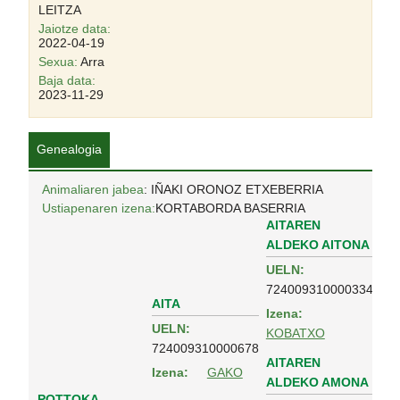
LEITZA
Jaiotze data:
2022-04-19
Sexua:
Arra
Baja data:
2023-11-29
Genealogia
Animaliaren jabea
: IÑAKI ORONOZ ETXEBERRIA
Ustiapenaren izena:
KORTABORDA BASERRIA
AITAREN
ALDEKO AITONA
UELN:
724009310000334
AITA
Izena:
UELN:
KOBATXO
724009310000678
AITAREN
Izena:
GAKO
ALDEKO AMONA
POTTOKA