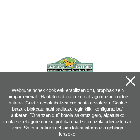
Webgune honek cookieak erabiltzen ditu, propioak zein
hirugarrenenak. Hautatu nabigatzeko nahiago duzun cookie
aukera. Guztiz desaktibatzea ere hauta dezakezu. Cookie
batzuk blokeatu nahi badituzu, egin klik "konfigurazioa"
aukeran. "Onartzen dut" botoia sakatuz gero, aipatutako
cookieak eta gure cookie politika onartzen duzula adierazten ari
zara. Sakatu
Irakurri gehiago
lotura informazio gehiago
lortzeko.
Joan XXIII, 16B - 20730 AZPEITIA(GIPUZKOA) - Tel.: 943 08 38 88 -