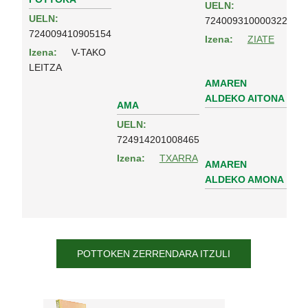
UELN:
UELN:
724009310000322
724009410905154
Izena:
ZIATE
Izena:
V-TAKO
LEITZA
AMAREN
ALDEKO AITONA
AMA
UELN:
724914201008465
Izena:
TXARRA
AMAREN
ALDEKO AMONA
POTTOKEN ZERRENDARA ITZULI