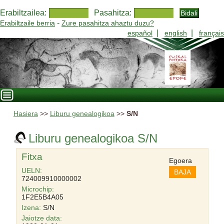
Erabiltzailea:
Pasahitza:
-
Erabiltzaile berria
Zure pasahitza ahaztu duzu?
|
|
español
english
français
Hasiera
>>
Liburu genealogikoa
>>
S/N
Liburu genealogikoa S/N
Fitxa
Egoera
UELN:
BAJA
724009910000002
Microchip:
1F2E5B4A05
Izena:
S/N
Jaiotze data: