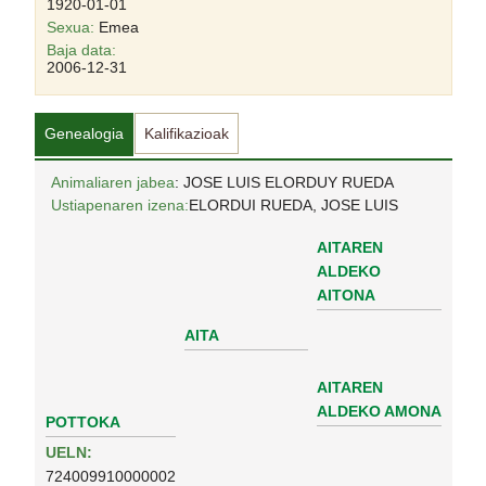
1920-01-01
Sexua:
Emea
Baja data:
2006-12-31
Genealogia
Kalifikazioak
Animaliaren jabea
: JOSE LUIS ELORDUY RUEDA
Ustiapenaren izena:
ELORDUI RUEDA, JOSE LUIS
AITAREN
ALDEKO
AITONA
AITA
AITAREN
ALDEKO AMONA
POTTOKA
UELN:
724009910000002