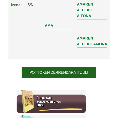
AMAREN
Izena:
S/N
ALDEKO
AITONA
AMA
AMAREN
ALDEKO AMONA
POTTOKEN ZERRENDARA ITZULI