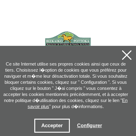
Ce site Internet utilise ses propres cookies ainsi que ceux de
tiers. Choisissez l�option de cookies que vous préférez pour
naviguer et m�me leur désactivation totale. Si vous souhaitez
bloquer certains cookies, cliquez sur " Configuration ". Si vous
cliquez sur le bouton " J�ai compris " vous consentez à
accepter les cookies mentionnés précédemment, et à accepter
notre politique d�utilisation des cookies, cliquez sur le lien "
En
savoir plus
" pour plus d�informations.
Joan XXIII, 16B - 20730 AZPEITIA(GIPUZKOA) - Tel.: 943 08 38 88 -
info
@
pottoka.info
Conditions d'Utilisation
-
Politique de Privacité
-
Politique des Cookies
Accepter
Configurer
Plan du site
-
Contact
-
Accès application