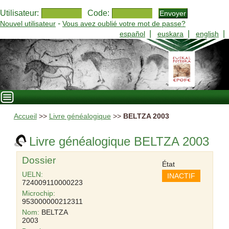
Utilisateur:
Code:
-
Nouvel utilisateur
Vous avez oublié votre mot de passe?
|
|
|
español
euskara
english
Accueil
>>
Livre généalogique
>>
BELTZA 2003
Livre généalogique BELTZA 2003
Dossier
État
UELN:
INACTIF
724009110000223
Microchip:
953000000212311
Nom:
BELTZA
2003