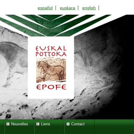
|
|
|
español
euskara
english
Nouvelles
Liens
Contact