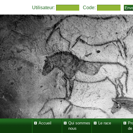
Utilisateur:
Code:
Accueil
Qui sommes
Le race
Pr
nous
de