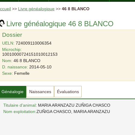
ccueil
>>
Livre généalogique
>>
46 8 BLANCO
Livre généalogique 46 8 BLANCO
Dossier
UELN:
724009110006354
Microchip:
10010000724151010012153
Nom:
46 8 BLANCO
D. naissance:
2014-05-10
Sexe:
Femelle
Généalogie
Naissances
Évaluations
Titulaire d'animal
: MARIA ARANZAZU ZUÑIGA CHASCO
Nom exploitation:
ZUÑIGA CHASCO, MARIA ARANZAZU