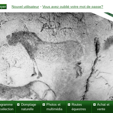
-
Nouvel utilisateur
Vous avez oublié votre mot de passe?
ogramme
Domptage
Photos et
Routes
Achat et
 sélection
naturelle
multimédia
équestres
vente