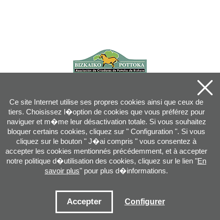
Ce site Internet utilise ses propres cookies ainsi que ceux de
tiers. Choisissez l�option de cookies que vous préférez pour
naviguer et m�me leur désactivation totale. Si vous souhaitez
bloquer certains cookies, cliquez sur " Configuration ". Si vous
cliquez sur le bouton " J�ai compris " vous consentez à
accepter les cookies mentionnés précédemment, et à accepter
notre politique d�utilisation des cookies, cliquez sur le lien "
En
savoir plus
" pour plus d�informations.
Joan XXIII, 16B - 20730 AZPEITIA(GIPUZKOA) - Tel.: 943 08 38 88 -
info
@
pottoka.info
Conditions d'Utilisation
-
Politique de Privacité
-
Politique des Cookies
Accepter
Configurer
Plan du site
-
Contact
-
Accès application