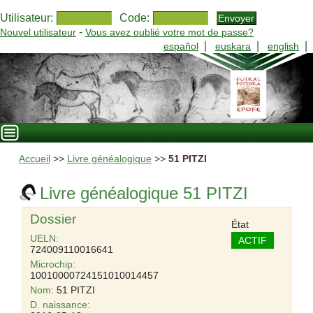
Utilisateur:
Code:
-
Nouvel utilisateur
Vous avez oublié votre mot de passe?
|
|
|
español
euskara
english
Accueil
>>
Livre généalogique
>>
51 PITZI
Livre généalogique 51 PITZI
Dossier
État
UELN:
ACTIF
724009110016641
Microchip:
10010000724151010014457
Nom:
51 PITZI
D. naissance: