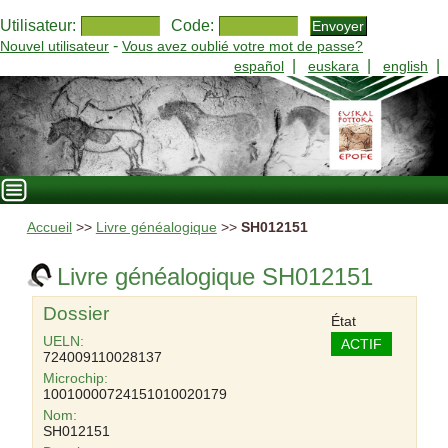
Utilisateur:
Code:
-
Nouvel utilisateur
Vous avez oublié votre mot de passe?
|
|
|
español
euskara
english
Accueil
>>
Livre généalogique
>>
SH012151
Livre généalogique SH012151
Dossier
État
UELN:
ACTIF
724009110028137
Microchip:
10010000724151010020179
Nom:
SH012151