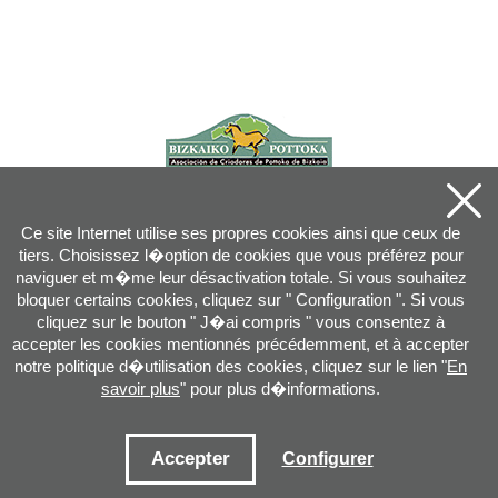
Ce site Internet utilise ses propres cookies ainsi que ceux de
tiers. Choisissez l�option de cookies que vous préférez pour
naviguer et m�me leur désactivation totale. Si vous souhaitez
bloquer certains cookies, cliquez sur " Configuration ". Si vous
cliquez sur le bouton " J�ai compris " vous consentez à
accepter les cookies mentionnés précédemment, et à accepter
notre politique d�utilisation des cookies, cliquez sur le lien "
En
savoir plus
" pour plus d�informations.
Joan XXIII, 16B - 20730 AZPEITIA(GIPUZKOA) - Tel.: 943 08 38 88 -
info
@
pottoka.info
Conditions d'Utilisation
-
Politique de Privacité
-
Politique des Cookies
Accepter
Configurer
Plan du site
-
Contact
-
Accès application