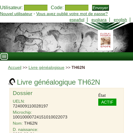
Utilisateur:
Code:
-
Nouvel utilisateur
Vous avez oublié votre mot de passe?
|
|
|
español
euskara
english
Accueil
>>
Livre généalogique
>>
TH62N
Livre généalogique TH62N
Dossier
État
UELN:
ACTIF
724009110028197
Microchip:
10010000724151010022073
Nom:
TH62N
D. naissance: