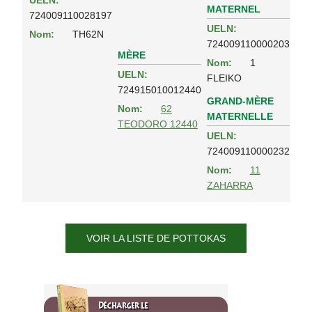
MATERNEL
724009110028197
UELN:
Nom:
TH62N
724009110000203
MÈRE
Nom:
1
UELN:
FLEIKO
724915010012440
GRAND-MÈRE
Nom:
62
MATERNELLE
TEODORO 12440
UELN:
724009110000232
Nom:
11
ZAHARRA
VOIR LA LISTE DE POTTOKAS