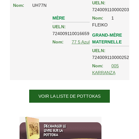
UELN:
Nom:
UH77N
724009110000203
MÈRE
Nom:
1
FLEIKO
UELN:
724009110016659
GRAND-MÈRE
MATERNELLE
Nom:
77 5 Azul
UELN:
724009110000252
Nom:
005
KARRANZA
VOIR LA LISTE DE POTTOKAS