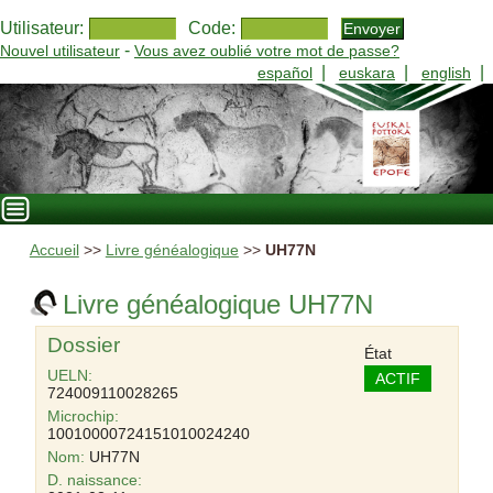
Utilisateur:
Code:
-
Nouvel utilisateur
Vous avez oublié votre mot de passe?
|
|
|
español
euskara
english
Accueil
>>
Livre généalogique
>>
UH77N
Livre généalogique UH77N
Dossier
État
UELN:
ACTIF
724009110028265
Microchip:
10010000724151010024240
Nom:
UH77N
D. naissance: