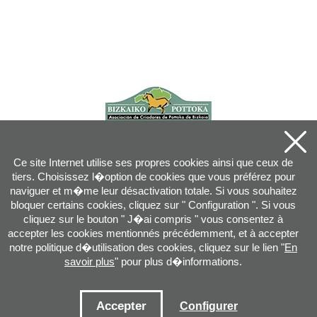
Ce site Internet utilise ses propres cookies ainsi que ceux de
tiers. Choisissez l�option de cookies que vous préférez pour
naviguer et m�me leur désactivation totale. Si vous souhaitez
bloquer certains cookies, cliquez sur " Configuration ". Si vous
cliquez sur le bouton " J�ai compris " vous consentez à
accepter les cookies mentionnés précédemment, et à accepter
notre politique d�utilisation des cookies, cliquez sur le lien "
En
savoir plus
" pour plus d�informations.
Joan XXIII, 16B - 20730 AZPEITIA(GIPUZKOA) - Tel.: 943 08 38 88 -
info
@
pottoka.info
Conditions d'Utilisation
-
Politique de Privacité
-
Politique des Cookies
Accepter
Configurer