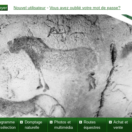
-
Nouvel utilisateur
Vous avez oublié votre mot de passe?
ogramme
Domptage
Photos et
Routes
Achat et
 sélection
naturelle
multimédia
équestres
vente