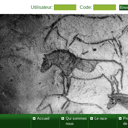
Utilisateur:
Code:
Accueil
Qui sommes
Le race
Pr
nous
de