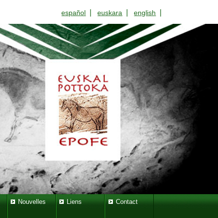
|
|
|
español
euskara
english
Nouvelles
Liens
Contact