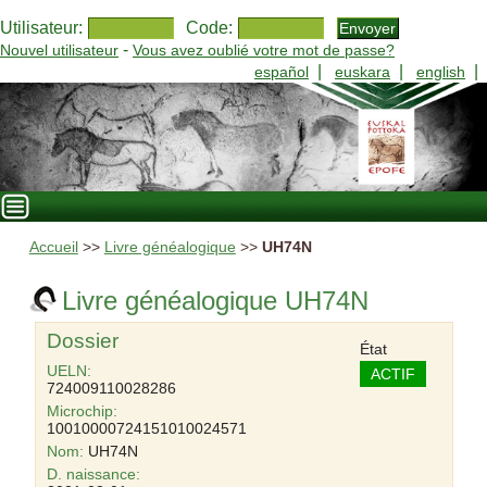
Utilisateur:
Code:
-
Nouvel utilisateur
Vous avez oublié votre mot de passe?
|
|
|
español
euskara
english
Accueil
>>
Livre généalogique
>>
UH74N
Livre généalogique UH74N
Dossier
État
UELN:
ACTIF
724009110028286
Microchip:
10010000724151010024571
Nom:
UH74N
D. naissance: