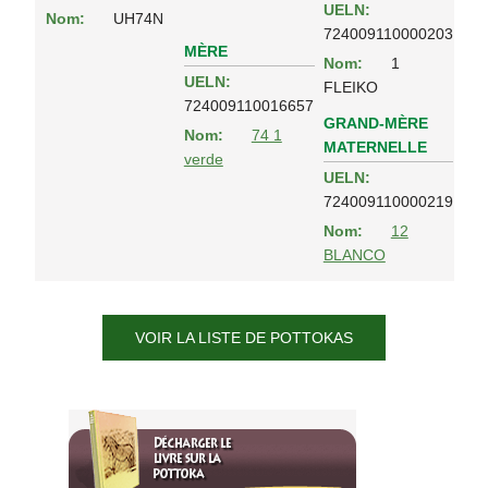
UELN:
Nom:
UH74N
724009110000203
MÈRE
Nom:
1
UELN:
FLEIKO
724009110016657
GRAND-MÈRE
Nom:
74 1
MATERNELLE
verde
UELN:
724009110000219
Nom:
12
BLANCO
VOIR LA LISTE DE POTTOKAS