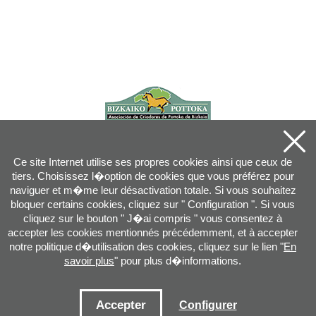
Ce site Internet utilise ses propres cookies ainsi que ceux de
tiers. Choisissez l�option de cookies que vous préférez pour
naviguer et m�me leur désactivation totale. Si vous souhaitez
bloquer certains cookies, cliquez sur " Configuration ". Si vous
cliquez sur le bouton " J�ai compris " vous consentez à
accepter les cookies mentionnés précédemment, et à accepter
notre politique d�utilisation des cookies, cliquez sur le lien "
En
savoir plus
" pour plus d�informations.
Joan XXIII, 16B - 20730 AZPEITIA(GIPUZKOA) - Tel.: 943 08 38 88 -
info
@
pottoka.info
Conditions d'Utilisation
-
Politique de Privacité
-
Politique des Cookies
Accepter
Configurer