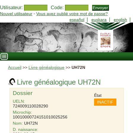
Utilisateur:
Code:
-
Nouvel utilisateur
Vous avez oublié votre mot de passe?
|
|
|
español
euskara
english
Accueil
>>
Livre généalogique
>>
UH72N
Livre généalogique UH72N
Dossier
État
UELN:
INACTIF
724009110028290
Microchip:
10010000724151010025256
Nom:
UH72N
D. naissance: