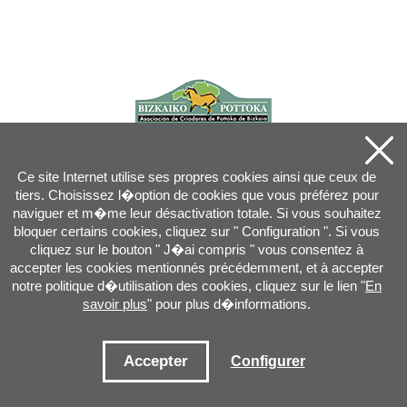
Ce site Internet utilise ses propres cookies ainsi que ceux de
tiers. Choisissez l�option de cookies que vous préférez pour
naviguer et m�me leur désactivation totale. Si vous souhaitez
bloquer certains cookies, cliquez sur " Configuration ". Si vous
cliquez sur le bouton " J�ai compris " vous consentez à
accepter les cookies mentionnés précédemment, et à accepter
notre politique d�utilisation des cookies, cliquez sur le lien "
En
savoir plus
" pour plus d�informations.
Joan XXIII, 16B - 20730 AZPEITIA(GIPUZKOA) - Tel.: 943 08 38 88 -
info
@
pottoka.info
Conditions d'Utilisation
-
Politique de Privacité
-
Politique des Cookies
Accepter
Configurer
Plan du site
-
Contact
-
Accès application