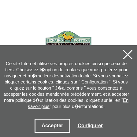
Ce site Internet utilise ses propres cookies ainsi que ceux de
tiers. Choisissez l�option de cookies que vous préférez pour
naviguer et m�me leur désactivation totale. Si vous souhaitez
bloquer certains cookies, cliquez sur " Configuration ". Si vous
cliquez sur le bouton " J�ai compris " vous consentez à
accepter les cookies mentionnés précédemment, et à accepter
notre politique d�utilisation des cookies, cliquez sur le lien "
En
savoir plus
" pour plus d�informations.
Joan XXIII, 16B - 20730 AZPEITIA(GIPUZKOA) - Tel.: 943 08 38 88 -
info
@
pottoka.info
Conditions d'Utilisation
-
Politique de Privacité
-
Politique des Cookies
Accepter
Configurer
Plan du site
-
Contact
-
Accès application