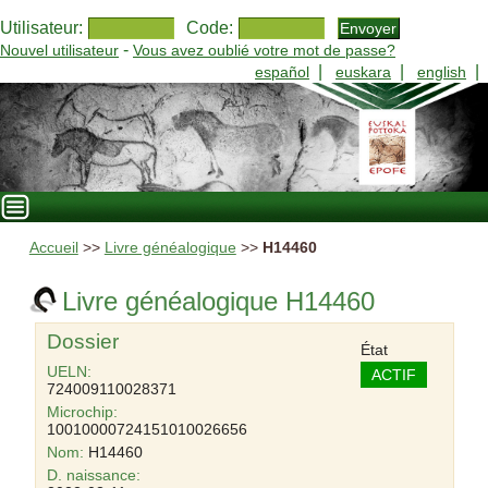
Utilisateur:
Code:
-
Nouvel utilisateur
Vous avez oublié votre mot de passe?
|
|
|
español
euskara
english
Accueil
>>
Livre généalogique
>>
H14460
Livre généalogique H14460
Dossier
État
UELN:
ACTIF
724009110028371
Microchip:
10010000724151010026656
Nom:
H14460
D. naissance: