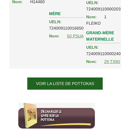
Nom:
H14460
UELN:
724009110000203
MÈRE
Nom:
1
UELN:
FLEIKO
724009110016650
GRAND-MÈRE
Nom:
50 PSUA
MATERNELLE
UELN:
724009110000240
Nom:
29 TXIKI
VOIR LA LISTE DE POTTOKAS