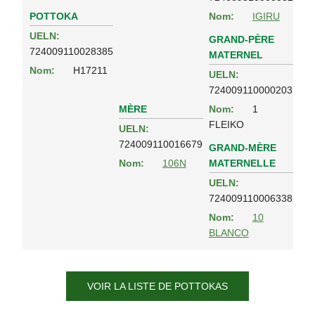
POTTOKA
Nom:
IGIRU
UELN:
GRAND-PÈRE
724009110028385
MATERNEL
Nom:
H17211
UELN:
724009110000203
MÈRE
Nom:
1
FLEIKO
UELN:
724009110016679
GRAND-MÈRE
MATERNELLE
Nom:
106N
UELN:
724009110006338
Nom:
10
BLANCO
VOIR LA LISTE DE POTTOKAS