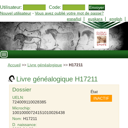
Utilisateur:
Code:
-
Nouvel utilisateur
Vous avez oublié votre mot de passe?
|
|
|
español
euskara
english
Accueil
>>
Livre généalogique
>>
H17211
Livre généalogique H17211
Dossier
État
UELN:
INACTIF
724009110028385
Microchip:
10010000724151010026438
Nom:
H17211
D. naissance: