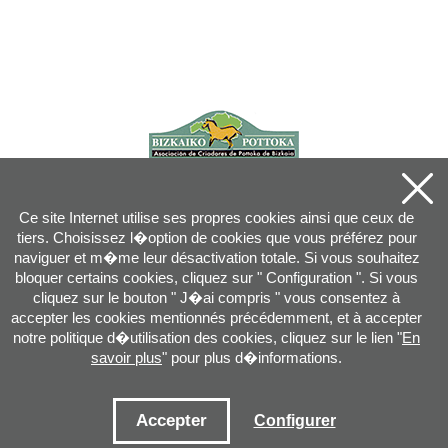
Ce site Internet utilise ses propres cookies ainsi que ceux de
tiers. Choisissez l�option de cookies que vous préférez pour
naviguer et m�me leur désactivation totale. Si vous souhaitez
bloquer certains cookies, cliquez sur " Configuration ". Si vous
cliquez sur le bouton " J�ai compris " vous consentez à
accepter les cookies mentionnés précédemment, et à accepter
notre politique d�utilisation des cookies, cliquez sur le lien "
En
savoir plus
" pour plus d�informations.
Joan XXIII, 16B - 20730 AZPEITIA(GIPUZKOA) - Tel.: 943 08 38 88 -
info
@
pottoka.info
Conditions d'Utilisation
-
Politique de Privacité
-
Politique des Cookies
Accepter
Configurer
Plan du site
-
Contact
-
Accès application