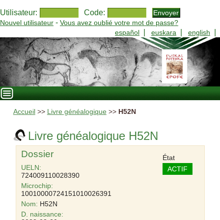
Utilisateur:
Code:
-
Nouvel utilisateur
Vous avez oublié votre mot de passe?
|
|
|
español
euskara
english
Accueil
>>
Livre généalogique
>>
H52N
Livre généalogique H52N
Dossier
État
UELN:
ACTIF
724009110028390
Microchip:
10010000724151010026391
Nom:
H52N
D. naissance: