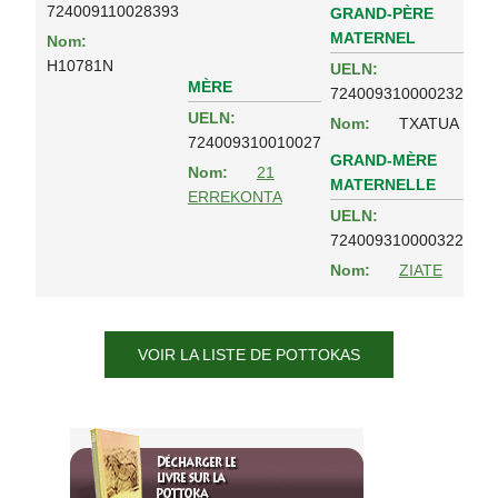
724009110028393
GRAND-PÈRE
MATERNEL
Nom:
H10781N
UELN:
MÈRE
724009310000232
UELN:
Nom:
TXATUA
724009310010027
GRAND-MÈRE
Nom:
21
MATERNELLE
ERREKONTA
UELN:
724009310000322
Nom:
ZIATE
VOIR LA LISTE DE POTTOKAS