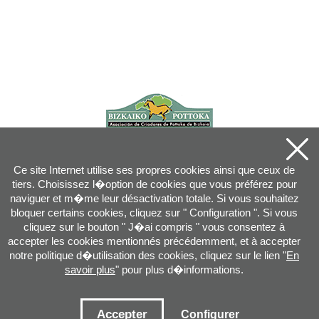
Ce site Internet utilise ses propres cookies ainsi que ceux de
tiers. Choisissez l�option de cookies que vous préférez pour
naviguer et m�me leur désactivation totale. Si vous souhaitez
bloquer certains cookies, cliquez sur " Configuration ". Si vous
cliquez sur le bouton " J�ai compris " vous consentez à
accepter les cookies mentionnés précédemment, et à accepter
notre politique d�utilisation des cookies, cliquez sur le lien "
En
savoir plus
" pour plus d�informations.
Joan XXIII, 16B - 20730 AZPEITIA(GIPUZKOA) - Tel.: 943 08 38 88 -
info
@
pottoka.info
Conditions d'Utilisation
-
Politique de Privacité
-
Politique des Cookies
Accepter
Configurer