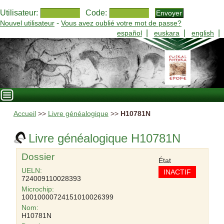
Utilisateur:
Code:
-
Nouvel utilisateur
Vous avez oublié votre mot de passe?
|
|
|
español
euskara
english
Accueil
>>
Livre généalogique
>>
H10781N
Livre généalogique H10781N
Dossier
État
UELN:
INACTIF
724009110028393
Microchip:
10010000724151010026399
Nom:
H10781N