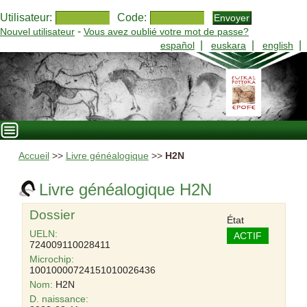
Utilisateur:
Code:
-
Nouvel utilisateur
Vous avez oublié votre mot de passe?
|
|
|
español
euskara
english
Accueil
>>
Livre généalogique
>>
H2N
Livre généalogique H2N
Dossier
État
UELN:
ACTIF
724009110028411
Microchip:
10010000724151010026436
Nom:
H2N
D. naissance: