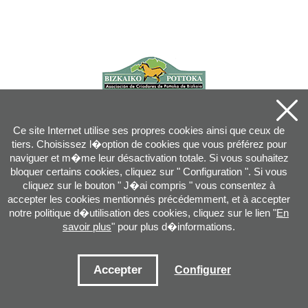
Ce site Internet utilise ses propres cookies ainsi que ceux de
tiers. Choisissez l�option de cookies que vous préférez pour
naviguer et m�me leur désactivation totale. Si vous souhaitez
bloquer certains cookies, cliquez sur " Configuration ". Si vous
cliquez sur le bouton " J�ai compris " vous consentez à
accepter les cookies mentionnés précédemment, et à accepter
notre politique d�utilisation des cookies, cliquez sur le lien "
En
savoir plus
" pour plus d�informations.
Joan XXIII, 16B - 20730 AZPEITIA(GIPUZKOA) - Tel.: 943 08 38 88 -
info
@
pottoka.info
Conditions d'Utilisation
-
Politique de Privacité
-
Politique des Cookies
Accepter
Configurer
Plan du site
-
Contact
-
Accès application