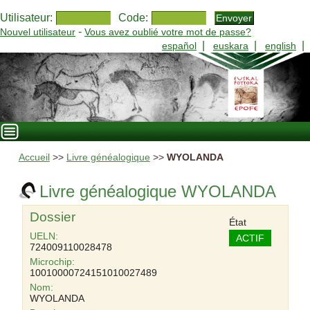
Utilisateur:
Code:
-
Nouvel utilisateur
Vous avez oublié votre mot de passe?
|
|
|
español
euskara
english
Accueil
>>
Livre généalogique
>>
WYOLANDA
Livre généalogique WYOLANDA
Dossier
État
UELN:
ACTIF
724009110028478
Microchip:
10010000724151010027489
Nom:
WYOLANDA