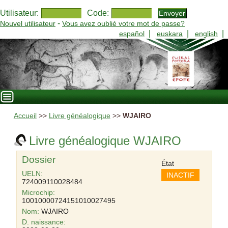
Utilisateur:
Code:
-
Nouvel utilisateur
Vous avez oublié votre mot de passe?
|
|
|
español
euskara
english
Accueil
>>
Livre généalogique
>>
WJAIRO
Livre généalogique WJAIRO
Dossier
État
UELN:
INACTIF
724009110028484
Microchip:
10010000724151010027495
Nom:
WJAIRO
D. naissance: