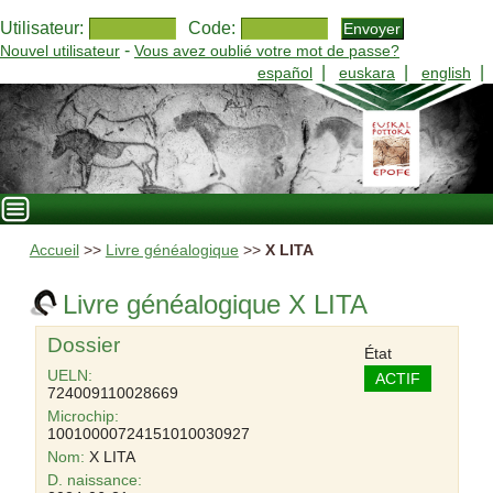
Utilisateur:
Code:
-
Nouvel utilisateur
Vous avez oublié votre mot de passe?
|
|
|
español
euskara
english
Accueil
>>
Livre généalogique
>>
X LITA
Livre généalogique X LITA
Dossier
État
UELN:
ACTIF
724009110028669
Microchip:
10010000724151010030927
Nom:
X LITA
D. naissance: