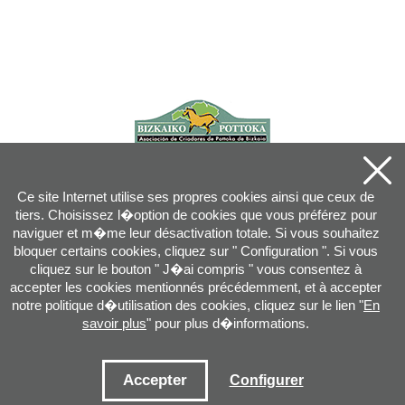
Ce site Internet utilise ses propres cookies ainsi que ceux de
tiers. Choisissez l�option de cookies que vous préférez pour
naviguer et m�me leur désactivation totale. Si vous souhaitez
bloquer certains cookies, cliquez sur " Configuration ". Si vous
cliquez sur le bouton " J�ai compris " vous consentez à
accepter les cookies mentionnés précédemment, et à accepter
notre politique d�utilisation des cookies, cliquez sur le lien "
En
savoir plus
" pour plus d�informations.
Joan XXIII, 16B - 20730 AZPEITIA(GIPUZKOA) - Tel.: 943 08 38 88 -
info
@
pottoka.info
Conditions d'Utilisation
-
Politique de Privacité
-
Politique des Cookies
Accepter
Configurer
Plan du site
-
Contact
-
Accès application