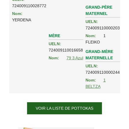
724009110028772
GRAND-PÈRE
MATERNEL
Nom:
YERDENA
UELN:
724009110000203
MÈRE
Nom:
1
FLEIKO
UELN:
724009110016658
GRAND-MÈRE
MATERNELLE
Nom:
79 3 Azul
UELN:
724009110000244
Nom:
1
BELTZA
VOIR LA LISTE DE POTTOKAS