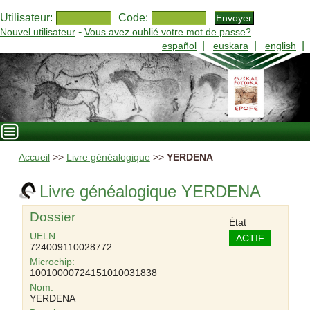
Utilisateur:
Code:
-
Nouvel utilisateur
Vous avez oublié votre mot de passe?
|
|
|
español
euskara
english
Accueil
>>
Livre généalogique
>>
YERDENA
Livre généalogique YERDENA
Dossier
État
UELN:
ACTIF
724009110028772
Microchip:
10010000724151010031838
Nom:
YERDENA