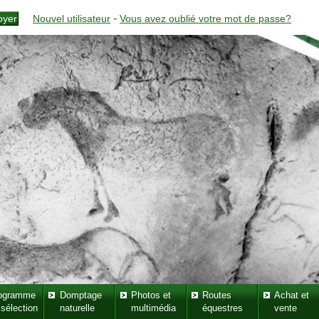
-
Nouvel utilisateur
Vous avez oublié votre mot de passe?
ogramme
Domptage
Photos et
Routes
Achat et
 sélection
naturelle
multimédia
équestres
vente