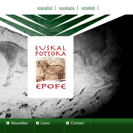
|
|
|
español
euskara
english
Nouvelles
Liens
Contact