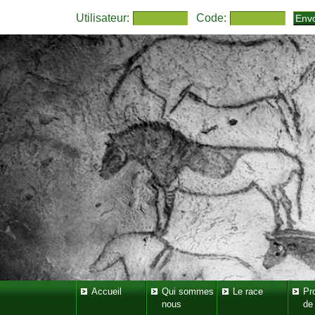
Utilisateur:
Code:
Accueil
Qui sommes
Le race
Pr
nous
de