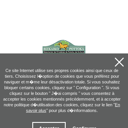
Ce site Internet utilise ses propres cookies ainsi que ceux de
tiers. Choisissez l�option de cookies que vous préférez pour
naviguer et m�me leur désactivation totale. Si vous souhaitez
bloquer certains cookies, cliquez sur " Configuration ". Si vous
cliquez sur le bouton " J�ai compris " vous consentez à
accepter les cookies mentionnés précédemment, et à accepter
notre politique d�utilisation des cookies, cliquez sur le lien "
En
savoir plus
" pour plus d�informations.
Joan XXIII, 16B - 20730 AZPEITIA(GIPUZKOA) - Tel.: 943 08 38 88 -
info
@
pottoka.info
Conditions d'Utilisation
-
Politique de Privacité
-
Politique des Cookies