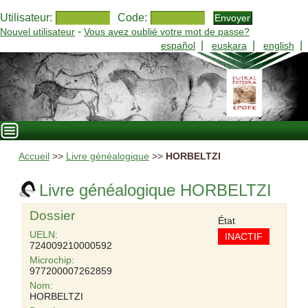
Utilisateur:
Code:
-
Nouvel utilisateur
Vous avez oublié votre mot de passe?
|
|
|
español
euskara
english
Accueil
>>
Livre généalogique
>>
HORBELTZI
Livre généalogique HORBELTZI
Dossier
État
UELN:
INACTIF
724009210000592
Microchip:
977200007262859
Nom:
HORBELTZI