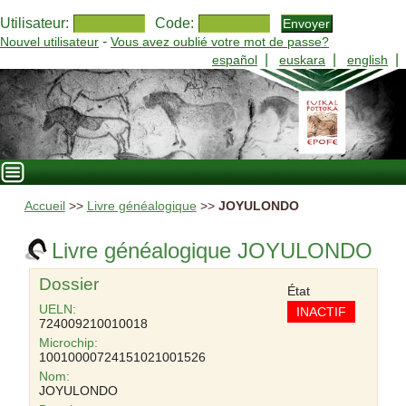
Utilisateur:
Code:
-
Nouvel utilisateur
Vous avez oublié votre mot de passe?
|
|
|
español
euskara
english
Accueil
>>
Livre généalogique
>>
JOYULONDO
Livre généalogique JOYULONDO
Dossier
État
UELN:
INACTIF
724009210010018
Microchip:
10010000724151021001526
Nom:
JOYULONDO