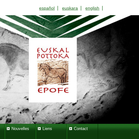
|
|
|
español
euskara
english
Nouvelles
Liens
Contact