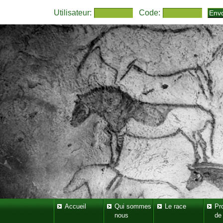
Utilisateur:
Code:
Accueil
Qui sommes
Le race
Pr
nous
de