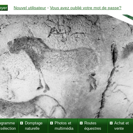
-
Nouvel utilisateur
Vous avez oublié votre mot de passe?
ogramme
Domptage
Photos et
Routes
Achat et
 sélection
naturelle
multimédia
équestres
vente