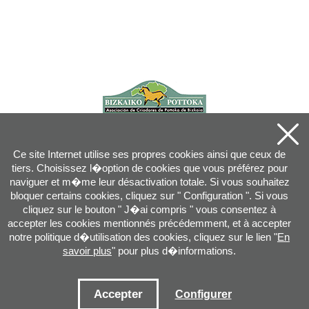
Ce site Internet utilise ses propres cookies ainsi que ceux de
tiers. Choisissez l�option de cookies que vous préférez pour
naviguer et m�me leur désactivation totale. Si vous souhaitez
bloquer certains cookies, cliquez sur " Configuration ". Si vous
cliquez sur le bouton " J�ai compris " vous consentez à
accepter les cookies mentionnés précédemment, et à accepter
notre politique d�utilisation des cookies, cliquez sur le lien "
En
savoir plus
" pour plus d�informations.
Joan XXIII, 16B - 20730 AZPEITIA(GIPUZKOA) - Tel.: 943 08 38 88 -
info
@
pottoka.info
Conditions d'Utilisation
-
Politique de Privacité
-
Politique des Cookies
Accepter
Configurer
Plan du site
-
Contact
-
Accès application