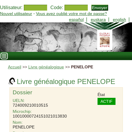
Utilisateur:
Code:
-
Nouvel utilisateur
Vous avez oublié votre mot de passe?
|
|
|
español
euskara
english
Accueil
>>
Livre généalogique
>>
PENELOPE
Livre généalogique PENELOPE
Dossier
État
UELN:
ACTIF
724009210010515
Microchip:
10010000724151021013830
Nom:
PENELOPE