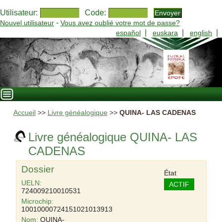
Utilisateur:
Code:
-
Nouvel utilisateur
Vous avez oublié votre mot de passe?
|
|
|
español
euskara
english
Accueil
>>
Livre généalogique
>>
QUINA- LAS CADENAS
Livre généalogique QUINA- LAS
CADENAS
Dossier
État
UELN:
ACTIF
724009210010531
Microchip:
10010000724151021013913
Nom:
QUINA-