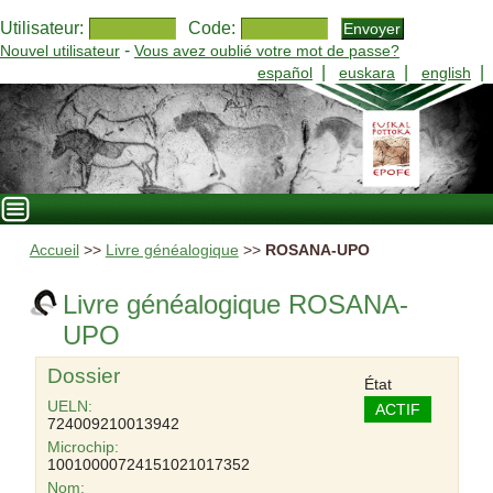
Utilisateur:
Code:
-
Nouvel utilisateur
Vous avez oublié votre mot de passe?
|
|
|
español
euskara
english
Accueil
>>
Livre généalogique
>>
ROSANA-UPO
Livre généalogique ROSANA-
UPO
Dossier
État
UELN:
ACTIF
724009210013942
Microchip:
10010000724151021017352
Nom: