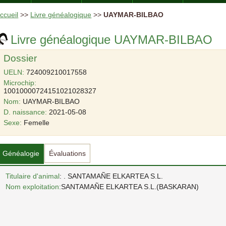
ccueil
>>
Livre généalogique
>>
UAYMAR-BILBAO
Livre généalogique UAYMAR-BILBAO
Dossier
UELN:
724009210017558
Microchip:
10010000724151021028327
Nom:
UAYMAR-BILBAO
D. naissance:
2021-05-08
Sexe:
Femelle
Généalogie
Évaluations
Titulaire d'animal
: . SANTAMAÑE ELKARTEA S.L.
Nom exploitation:
SANTAMAÑE ELKARTEA S.L.(BASKARAN)