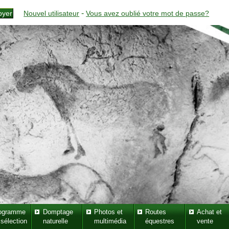
-
Nouvel utilisateur
Vous avez oublié votre mot de passe?
ogramme
Domptage
Photos et
Routes
Achat et
 sélection
naturelle
multimédia
équestres
vente