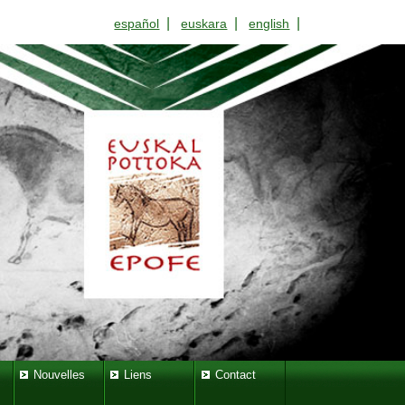
|
|
|
español
euskara
english
Nouvelles
Liens
Contact