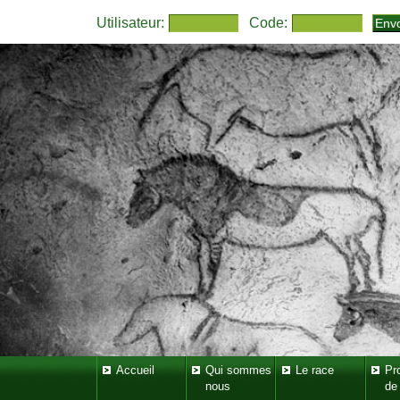
Utilisateur:
Code:
Accueil
Qui sommes
Le race
Pr
nous
de