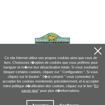
Ce site Internet utilise ses propres cookies ainsi que ceux de
tiers. Choisissez l�option de cookies que vous préférez pour
naviguer et m�me leur désactivation totale. Si vous souhaitez
bloquer certains cookies, cliquez sur " Configuration ". Si vous
cliquez sur le bouton " J�ai compris " vous consentez à
accepter les cookies mentionnés précédemment, et à accepter
notre politique d�utilisation des cookies, cliquez sur le lien "
En
savoir plus
" pour plus d�informations.
Joan XXIII, 16B - 20730 AZPEITIA(GIPUZKOA) - Tel.: 943 08 38 88 -
info
@
pottoka.info
Conditions d'Utilisation
-
Politique de Privacité
-
Politique des Cookies