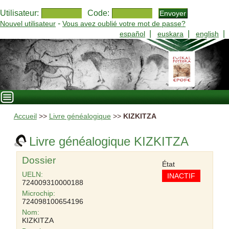
Utilisateur:
Code:
-
Nouvel utilisateur
Vous avez oublié votre mot de passe?
|
|
|
español
euskara
english
Accueil
>>
Livre généalogique
>>
KIZKITZA
Livre généalogique KIZKITZA
Dossier
État
UELN:
INACTIF
724009310000188
Microchip:
724098100654196
Nom:
KIZKITZA