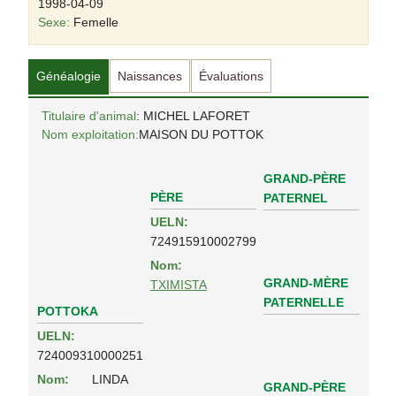
1998-04-09
Sexe:
Femelle
Généalogie
Naissances
Évaluations
Titulaire d'animal
: MICHEL LAFORET
Nom exploitation:
MAISON DU POTTOK
GRAND-PÈRE
PÈRE
PATERNEL
UELN:
724915910002799
Nom:
GRAND-MÈRE
TXIMISTA
PATERNELLE
POTTOKA
UELN:
724009310000251
Nom:
LINDA
GRAND-PÈRE