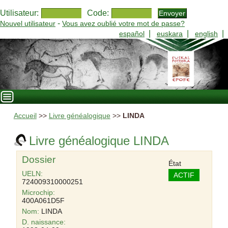
Utilisateur:
Code:
-
Nouvel utilisateur
Vous avez oublié votre mot de passe?
|
|
|
español
euskara
english
Accueil
>>
Livre généalogique
>>
LINDA
Livre généalogique LINDA
Dossier
État
UELN:
ACTIF
724009310000251
Microchip:
400A061D5F
Nom:
LINDA
D. naissance: