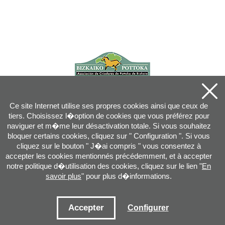
Ce site Internet utilise ses propres cookies ainsi que ceux de
tiers. Choisissez l�option de cookies que vous préférez pour
naviguer et m�me leur désactivation totale. Si vous souhaitez
bloquer certains cookies, cliquez sur " Configuration ". Si vous
cliquez sur le bouton " J�ai compris " vous consentez à
accepter les cookies mentionnés précédemment, et à accepter
notre politique d�utilisation des cookies, cliquez sur le lien "
En
savoir plus
" pour plus d�informations.
Joan XXIII, 16B - 20730 AZPEITIA(GIPUZKOA) - Tel.: 943 08 38 88 -
info
@
pottoka.info
Conditions d'Utilisation
-
Politique de Privacité
-
Politique des Cookies
Accepter
Configurer
Plan du site
-
Contact
-
Accès application