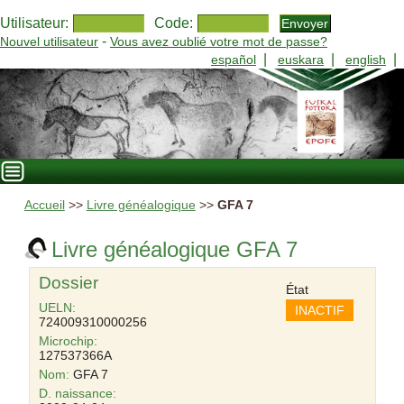
Utilisateur:
Code:
-
Nouvel utilisateur
Vous avez oublié votre mot de passe?
|
|
|
español
euskara
english
Accueil
>>
Livre généalogique
>>
GFA 7
Livre généalogique GFA 7
Dossier
État
UELN:
INACTIF
724009310000256
Microchip:
127537366A
Nom:
GFA 7
D. naissance: