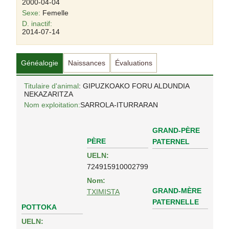
2000-04-04
Sexe:
Femelle
D. inactif:
2014-07-14
Généalogie
Naissances
Évaluations
Titulaire d'animal
: GIPUZKOAKO FORU ALDUNDIA
NEKAZARITZA
Nom exploitation:
SARROLA-ITURRARAN
GRAND-PÈRE
PÈRE
PATERNEL
UELN:
724915910002799
Nom:
GRAND-MÈRE
TXIMISTA
PATERNELLE
POTTOKA
UELN: