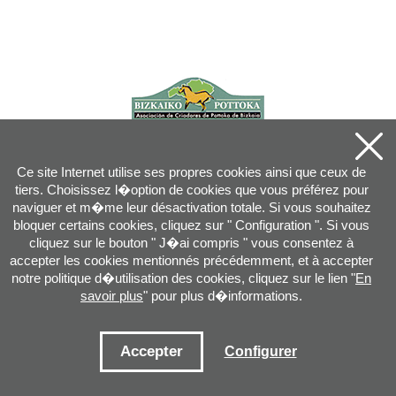
Ce site Internet utilise ses propres cookies ainsi que ceux de
tiers. Choisissez l�option de cookies que vous préférez pour
naviguer et m�me leur désactivation totale. Si vous souhaitez
bloquer certains cookies, cliquez sur " Configuration ". Si vous
cliquez sur le bouton " J�ai compris " vous consentez à
accepter les cookies mentionnés précédemment, et à accepter
notre politique d�utilisation des cookies, cliquez sur le lien "
En
savoir plus
" pour plus d�informations.
Joan XXIII, 16B - 20730 AZPEITIA(GIPUZKOA) - Tel.: 943 08 38 88 -
info
@
pottoka.info
Conditions d'Utilisation
-
Politique de Privacité
-
Politique des Cookies
Accepter
Configurer
Plan du site
-
Contact
-
Accès application