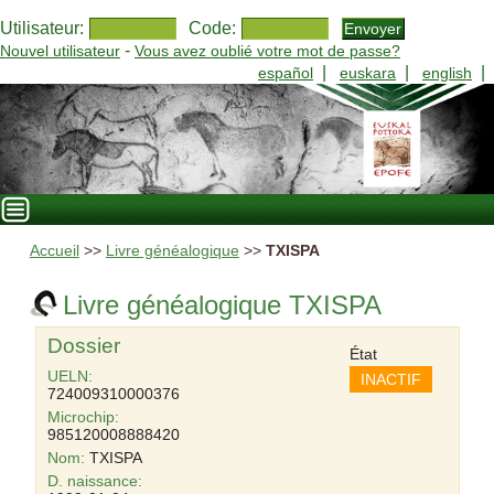
Utilisateur:
Code:
-
Nouvel utilisateur
Vous avez oublié votre mot de passe?
|
|
|
español
euskara
english
Accueil
>>
Livre généalogique
>>
TXISPA
Livre généalogique TXISPA
Dossier
État
UELN:
INACTIF
724009310000376
Microchip:
985120008888420
Nom:
TXISPA
D. naissance: