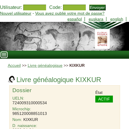
Utilisateur:
Code:
-
Nouvel utilisateur
Vous avez oublié votre mot de passe?
|
|
|
español
euskara
english
Accueil
>>
Livre généalogique
>>
KIXKUR
Livre généalogique KIXKUR
Dossier
État
UELN:
ACTIF
724009310000534
Microchip:
985120008851013
Nom:
KIXKUR
D. naissance: