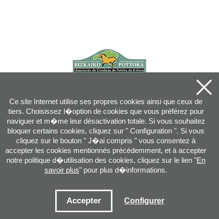
Ce site Internet utilise ses propres cookies ainsi que ceux de
tiers. Choisissez l�option de cookies que vous préférez pour
naviguer et m�me leur désactivation totale. Si vous souhaitez
bloquer certains cookies, cliquez sur " Configuration ". Si vous
cliquez sur le bouton " J�ai compris " vous consentez à
accepter les cookies mentionnés précédemment, et à accepter
notre politique d�utilisation des cookies, cliquez sur le lien "
En
savoir plus
" pour plus d�informations.
Joan XXIII, 16B - 20730 AZPEITIA(GIPUZKOA) - Tel.: 943 08 38 88 -
info
@
pottoka.info
Conditions d'Utilisation
-
Politique de Privacité
-
Politique des Cookies
Accepter
Configurer
Plan du site
-
Contact
-
Accès application