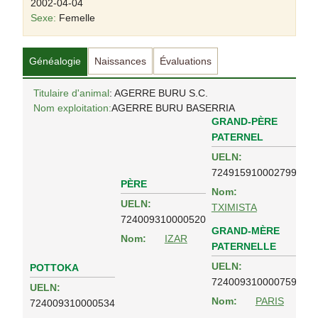
2002-04-04
Sexe:
Femelle
Généalogie
Naissances
Évaluations
Titulaire d'animal
: AGERRE BURU S.C.
Nom exploitation:
AGERRE BURU BASERRIA
GRAND-PÈRE
PATERNEL
UELN:
724915910002799
PÈRE
Nom:
UELN:
TXIMISTA
724009310000520
GRAND-MÈRE
Nom:
IZAR
PATERNELLE
UELN:
POTTOKA
724009310000759
UELN:
Nom:
PARIS
724009310000534