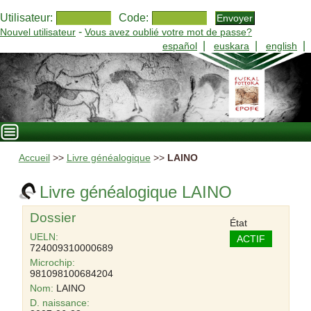
Utilisateur:
Code:
-
Nouvel utilisateur
Vous avez oublié votre mot de passe?
|
|
|
español
euskara
english
Accueil
>>
Livre généalogique
>>
LAINO
Livre généalogique LAINO
Dossier
État
UELN:
ACTIF
724009310000689
Microchip:
981098100684204
Nom:
LAINO
D. naissance: