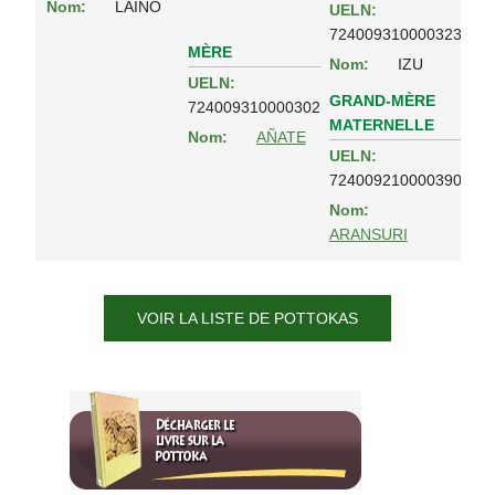
Nom:
LAINO
UELN:
724009310000323
MÈRE
Nom:
IZU
UELN:
GRAND-MÈRE
724009310000302
MATERNELLE
Nom:
AÑATE
UELN:
724009210000390
Nom:
ARANSURI
VOIR LA LISTE DE POTTOKAS