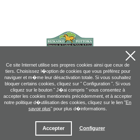
Ce site Internet utilise ses propres cookies ainsi que ceux de
tiers. Choisissez l�option de cookies que vous préférez pour
naviguer et m�me leur désactivation totale. Si vous souhaitez
bloquer certains cookies, cliquez sur " Configuration ". Si vous
cliquez sur le bouton " J�ai compris " vous consentez à
accepter les cookies mentionnés précédemment, et à accepter
notre politique d�utilisation des cookies, cliquez sur le lien "
En
savoir plus
" pour plus d�informations.
Joan XXIII, 16B - 20730 AZPEITIA(GIPUZKOA) - Tel.: 943 08 38 88 -
info
@
pottoka.info
Conditions d'Utilisation
-
Politique de Privacité
-
Politique des Cookies
Accepter
Configurer
Plan du site
-
Contact
-
Accès application