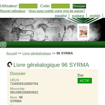
Utilisateur:
Code:
-
Nouvel utilisateur
Vous avez oublié votre mot de passe?
|
|
|
español
euskara
english
Accueil
>>
Livre généalogique
>>
96 SYRMA
Livre généalogique 96 SYRMA
Dossier
État
UELN:
ACTIF
724009310000704
Microchip:
981098100683552
Nom:
96
SYRMA