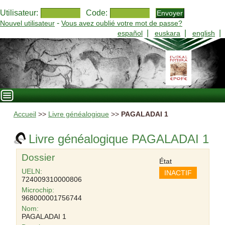
Utilisateur:
Code:
-
Nouvel utilisateur
Vous avez oublié votre mot de passe?
|
|
|
español
euskara
english
Accueil
>>
Livre généalogique
>>
PAGALADAI 1
Livre généalogique PAGALADAI 1
Dossier
État
UELN:
INACTIF
724009310000806
Microchip:
968000001756744
Nom:
PAGALADAI 1