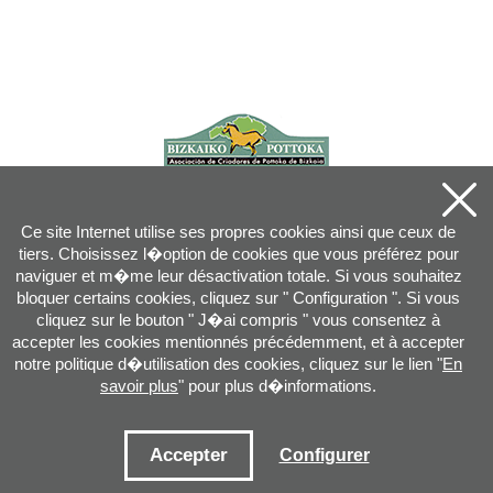
Ce site Internet utilise ses propres cookies ainsi que ceux de
tiers. Choisissez l�option de cookies que vous préférez pour
naviguer et m�me leur désactivation totale. Si vous souhaitez
bloquer certains cookies, cliquez sur " Configuration ". Si vous
cliquez sur le bouton " J�ai compris " vous consentez à
accepter les cookies mentionnés précédemment, et à accepter
notre politique d�utilisation des cookies, cliquez sur le lien "
En
savoir plus
" pour plus d�informations.
Joan XXIII, 16B - 20730 AZPEITIA(GIPUZKOA) - Tel.: 943 08 38 88 -
info
@
pottoka.info
Conditions d'Utilisation
-
Politique de Privacité
-
Politique des Cookies
Accepter
Configurer
Plan du site
-
Contact
-
Accès application