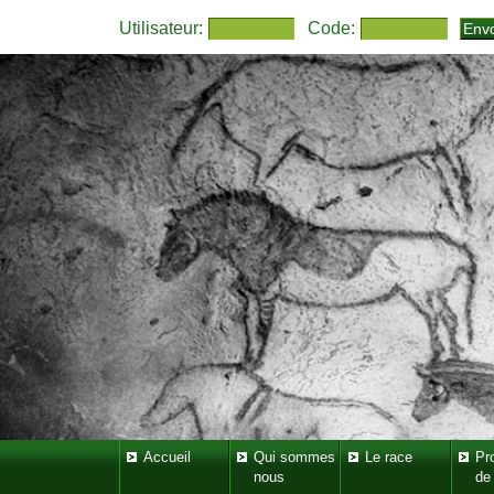
Utilisateur:
Code:
Accueil
Qui sommes
Le race
Pr
nous
de