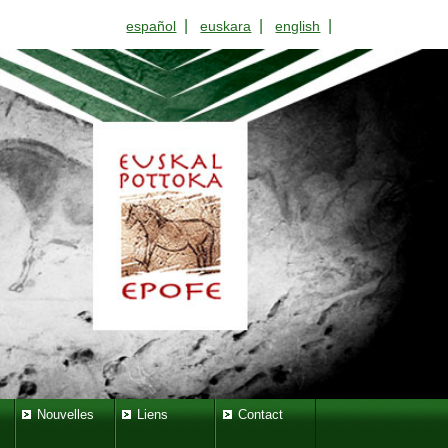
|
|
|
español
euskara
english
Nouvelles
Liens
Contact