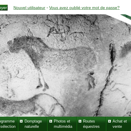
-
Nouvel utilisateur
Vous avez oublié votre mot de passe?
ogramme
Domptage
Photos et
Routes
Achat et
 sélection
naturelle
multimédia
équestres
vente