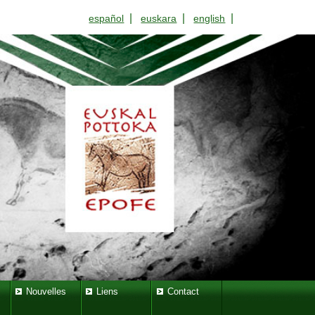
|
|
|
español
euskara
english
Nouvelles
Liens
Contact