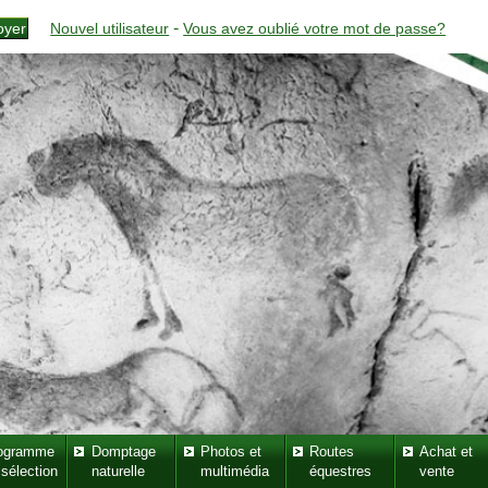
-
Nouvel utilisateur
Vous avez oublié votre mot de passe?
ogramme
Domptage
Photos et
Routes
Achat et
 sélection
naturelle
multimédia
équestres
vente