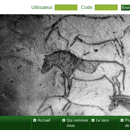
Utilisateur:
Code:
Accueil
Qui sommes
Le race
Pr
nous
de