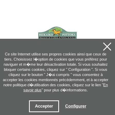
Ce site Internet utilise ses propres cookies ainsi que ceux de
tiers. Choisissez l�option de cookies que vous préférez pour
naviguer et m�me leur désactivation totale. Si vous souhaitez
bloquer certains cookies, cliquez sur " Configuration ". Si vous
cliquez sur le bouton " J�ai compris " vous consentez à
accepter les cookies mentionnés précédemment, et à accepter
notre politique d�utilisation des cookies, cliquez sur le lien "
En
savoir plus
" pour plus d�informations.
Joan XXIII, 16B - 20730 AZPEITIA(GIPUZKOA) - Tel.: 943 08 38 88 -
info
@
pottoka.info
Conditions d'Utilisation
-
Politique de Privacité
-
Politique des Cookies
Accepter
Configurer
Plan du site
-
Contact
-
Accès application