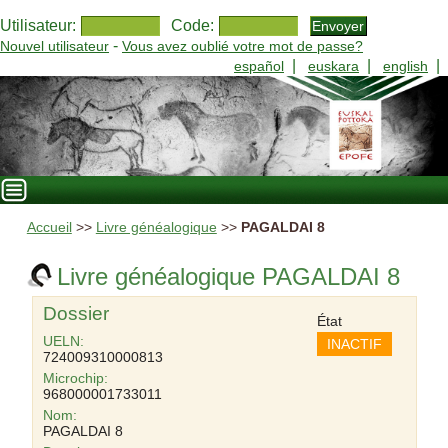
Utilisateur:
Code:
-
Nouvel utilisateur
Vous avez oublié votre mot de passe?
|
|
|
español
euskara
english
Accueil
>>
Livre généalogique
>>
PAGALDAI 8
Livre généalogique PAGALDAI 8
Dossier
État
UELN:
INACTIF
724009310000813
Microchip:
968000001733011
Nom:
PAGALDAI 8