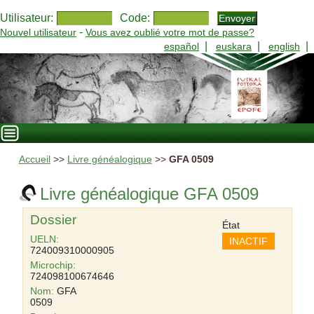
Utilisateur:
Code:
-
Nouvel utilisateur
Vous avez oublié votre mot de passe?
|
|
|
español
euskara
english
Accueil
>>
Livre généalogique
>>
GFA 0509
Livre généalogique GFA 0509
Dossier
État
UELN:
INACTIF
724009310000905
Microchip:
724098100674646
Nom:
GFA
0509