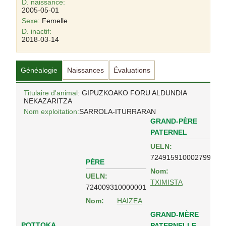
D. naissance:
2005-05-01
Sexe:
Femelle
D. inactif:
2018-03-14
Généalogie
Naissances
Évaluations
Titulaire d'animal
: GIPUZKOAKO FORU ALDUNDIA
NEKAZARITZA
Nom exploitation:
SARROLA-ITURRARAN
GRAND-PÈRE
PATERNEL
UELN:
724915910002799
PÈRE
Nom:
UELN:
TXIMISTA
724009310000001
Nom:
HAIZEA
GRAND-MÈRE
POTTOKA
PATERNELLE